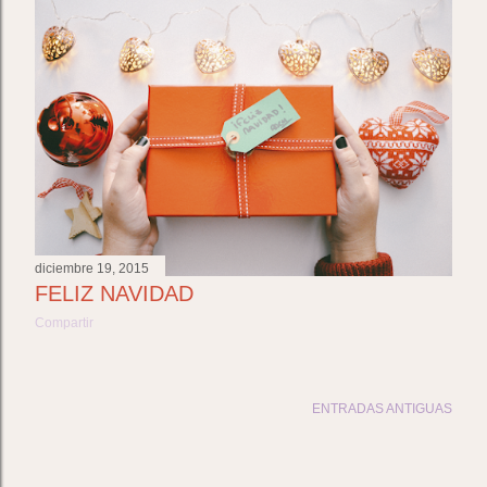
t
r
a
d
a
s
diciembre 19, 2015
FELIZ NAVIDAD
Compartir
ENTRADAS ANTIGUAS