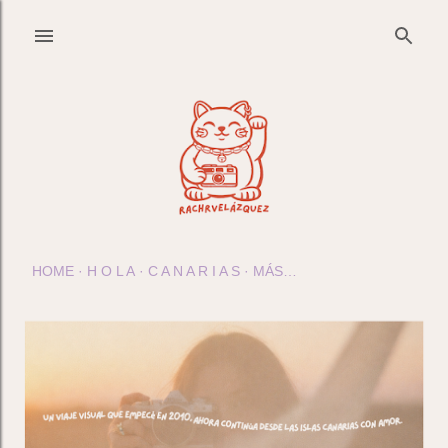
Ir al contenido principal
HOME
H O L A
C A N A R I A S
MÁS…