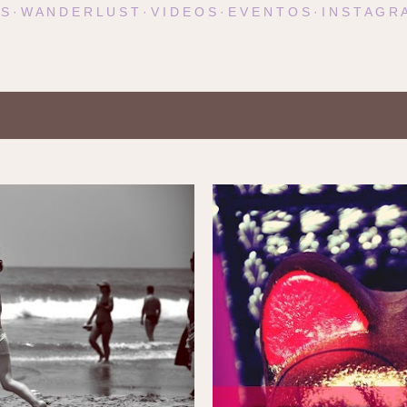
 S
W A N D E R L U S T
V I D E O S
E V E N T O S
I N S T A G R 