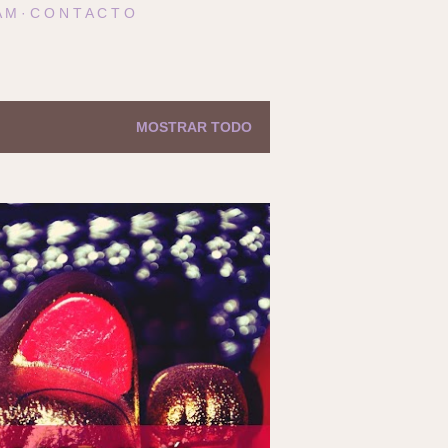
A M
C O N T A C T O
MOSTRAR TODO