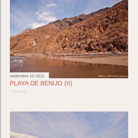
t
r
a
d
a
s
septiembre 10, 2012
PLAYA DE BENIJO (II)
Compartir