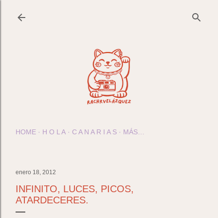
Ir al contenido principal
HOME
H O L A
C A N A R I A S
MÁS…
enero 18, 2012
INFINITO, LUCES, PICOS,
ATARDECERES.