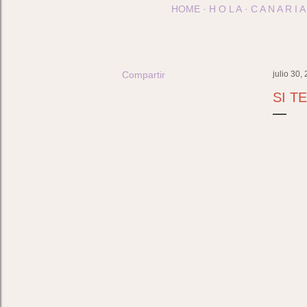
HOME
H O L A
C A N A R I A
Compartir
julio 30,
SI T