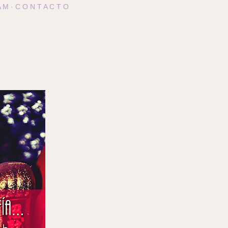
A M
C O N T A C T O