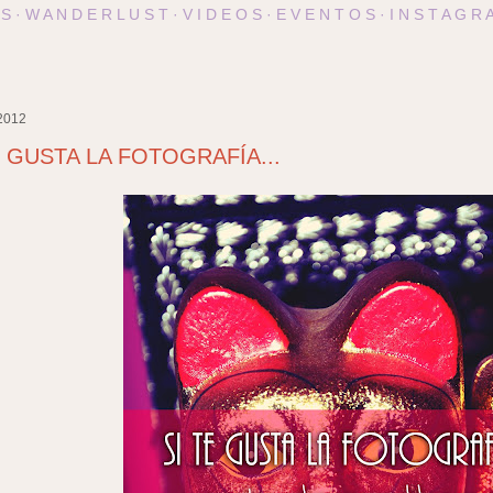
 S
W A N D E R L U S T
V I D E O S
E V E N T O S
I N S T A G R 
 2012
E GUSTA LA FOTOGRAFÍA...