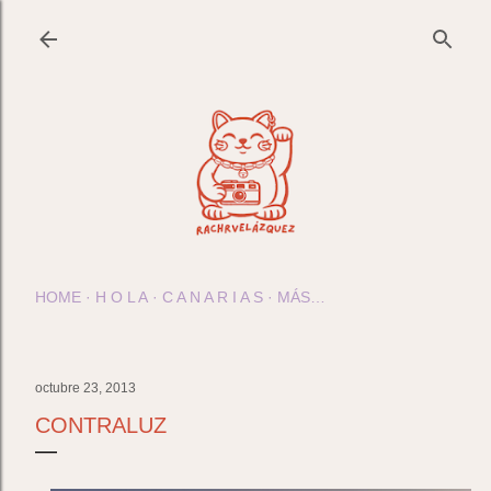
Ir al contenido principal
HOME
H O L A
C A N A R I A S
MÁS…
octubre 23, 2013
CONTRALUZ