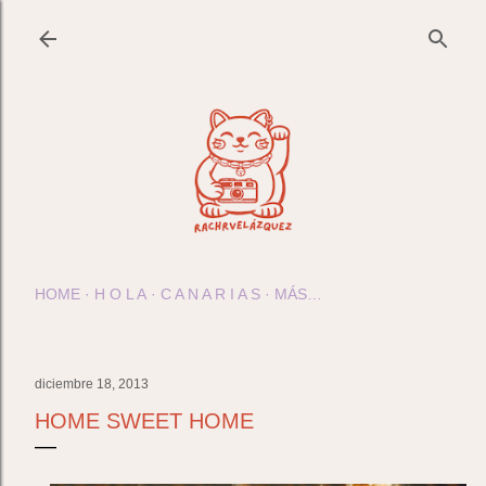
Ir al contenido principal
HOME
H O L A
C A N A R I A S
MÁS…
diciembre 18, 2013
HOME SWEET HOME