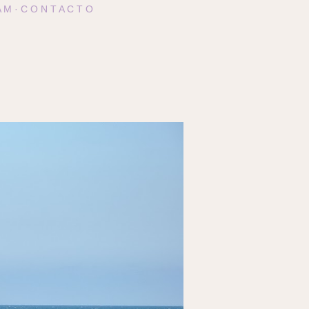
A M
C O N T A C T O