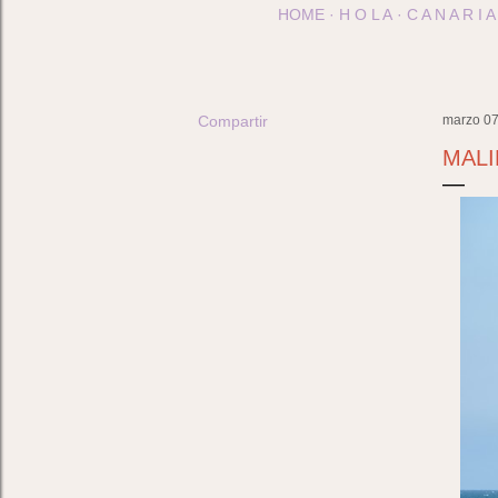
HOME
H O L A
C A N A R I A
Compartir
marzo 07
MALI