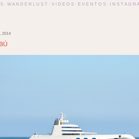
 S
W A N D E R L U S T
V I D E O S
E V E N T O S
I N S T A G R 
, 2014
BÚ