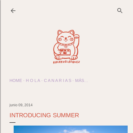
Ir al contenido principal
HOME
H O L A
C A N A R I A S
MÁS…
junio 09, 2014
INTRODUCING SUMMER