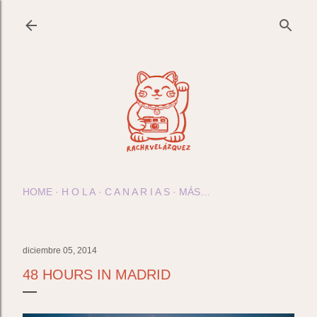
Ir al contenido principal
HOME
H O L A
C A N A R I A S
MÁS…
diciembre 05, 2014
48 HOURS IN MADRID