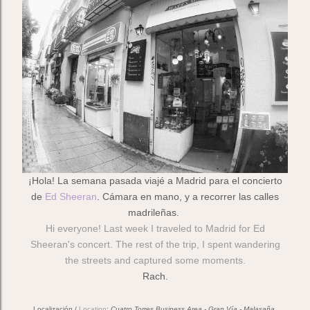
¡Hola! La semana pasada viajé a Madrid para el concierto
de
Ed Sheeran
. Cámara en mano, y a recorrer las calles
madrileñas.
Hi everyone! Last week I traveled to Madrid for Ed
Sheeran's concert. The rest of the trip, I spent wandering
the streets and captured some moments.
Rach.
Localización /
Location
:
Cuatro Torres Business Area - Gran Vía - Malasaña.