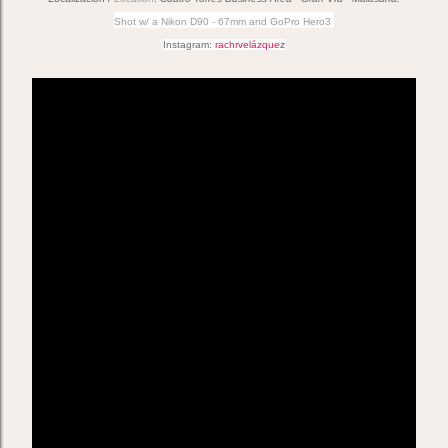
Shot w/ a Nikon D90 - 67mm and GoPro Hero3
Instagram:
rachrvelázquez