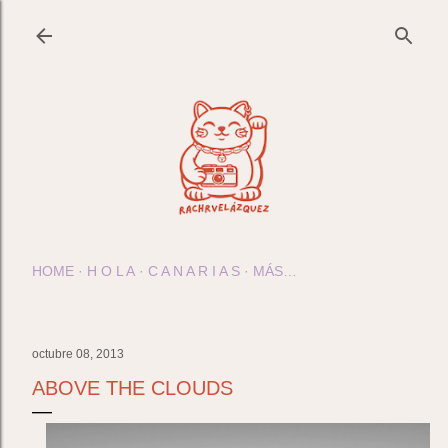
Ir al contenido principal
HOME
H O L A
C A N A R I A S
MÁS…
octubre 08, 2013
ABOVE THE CLOUDS